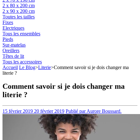
2 x 80 x 200 cm
2 x 90 x 200 cm
Toutes les tailles
Fixes
Electriques
Tous les ensembles
Pieds
Sur-matelas
Oreillers
Têtes de lit
Tous les accessoires
Accueil
Le Blog
>
Literie
>
Comment savoir si je dois changer ma
literie ?
Comment savoir si je dois changer ma
literie ?
15 février 2019
20 février 2019
Publié par Aurore Boussard.